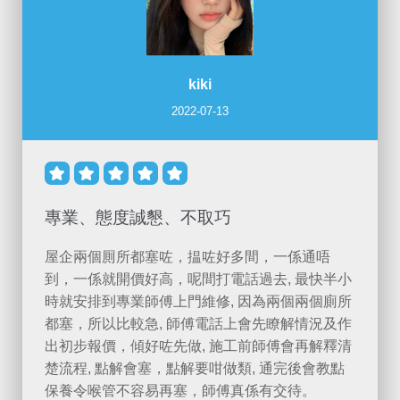
kiki
2022-07-13





專業、態度誠懇、不取巧
屋企兩個厠所都塞咗，揾咗好多間，一係通唔
到，一係就開價好高，呢間打電話過去, 最快半小
時就安排到專業師傅上門維修, 因為兩個兩個廁所
都塞，所以比較急, 師傅電話上會先瞭解情況及作
出初步報價，傾好咗先做, 施工前師傅會再解釋清
楚流程, 點解會塞，點解要咁做類, 通完後會教點
保養令喉管不容易再塞，師傅真係有交待。