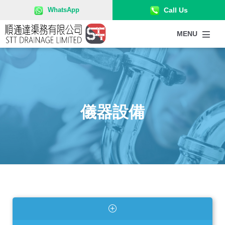
52715858
WhatsApp
Call Us
MENU
儀器設備