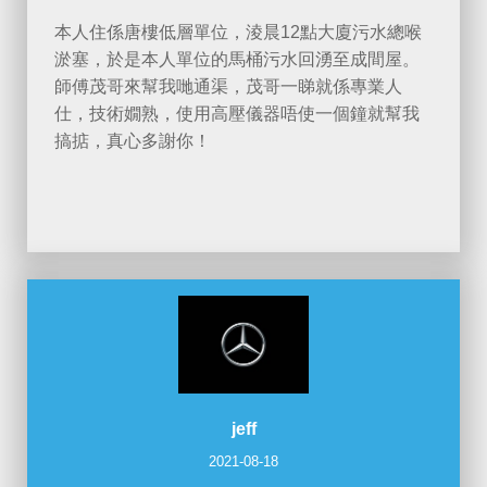
本人住係唐樓低層單位，淩晨12點大廈污水總喉
淤塞，於是本人單位的馬桶污水回湧至成間屋。
師傅茂哥來幫我哋通渠，茂哥一睇就係專業人
仕，技術嫺熟，使用高壓儀器唔使一個鐘就幫我
搞掂，真心多謝你！
jeff
2021-08-18