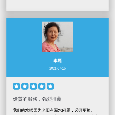
李麗
2021-07-15





優質的服務，強烈推薦
我
们
的水喉因
为
老
旧
有漏水
问题
，
必
须
更
换
。