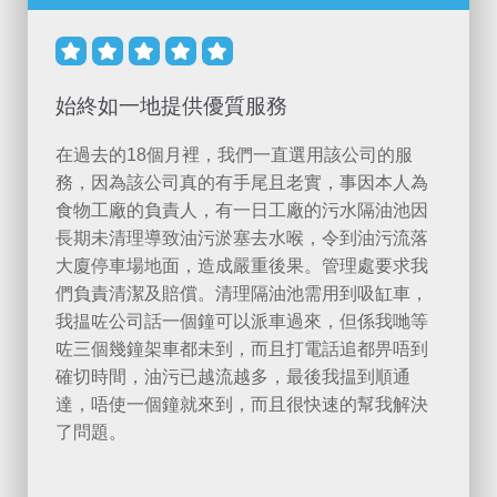





始終如一地提供優質服務
在過去的18個月裡，我們一直選用該公司的服
務，因為該公司真的有手尾且老實，事因本人為
食物工廠的負責人，有一日工廠的污水隔油池因
長期未清理導致油污淤塞去水喉，令到油污流落
大廈停車場地面，造成嚴重後果。管理處要求我
們負責清潔及賠償。清理隔油池需用到吸缸車，
我揾咗公司話一個鐘可以派車過來，但係我哋等
咗三個幾鐘架車都未到，而且打電話追都畀唔到
確切時間，油污已越流越多，最後我揾到順通
達，唔使一個鐘就來到，而且很快速的幫我解決
了問題。