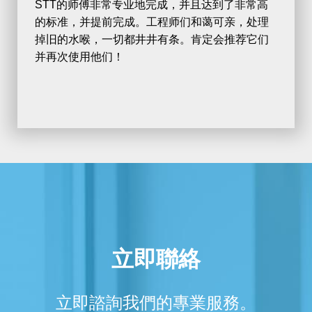
STT
的
师
傅
非常
专业
地完成
，
并
且
达
到了非常高
的
标
准
，
并
提前完成。工程
师们
和
蔼
可
亲
，
处
理
掉
旧
的水喉，一切都井井有
条
。肯定
会
推
荐
它
们
并
再次使用他
们
！
立即聯絡
立即諮詢我們的專業服務。